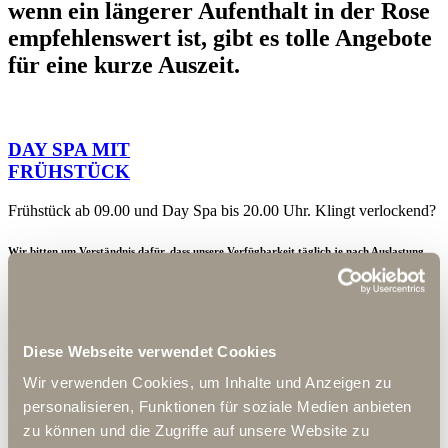
wenn ein längerer Aufenthalt in der Rose
empfehlenswert ist, gibt es tolle Angebote
für eine kurze Auszeit.
DAY SPA MIT
FRÜHSTÜCK
Frühstück ab 09.00 und Day Spa bis 20.00 Uhr. Klingt verlockend?
Wir bitten um Verständnis dafür, dass unsere Verfügbarkeit täglich je nach Auslastung
variiert. Für die Bereitstellung unserer SPA-Tasche behalten wir uns vor, eine gültige
Kreditkarte bei Check-In zu hinterlegen.
105€ / pro Person
Diese Webseite verwendet Cookies
DAY SPA MIT
Wir verwenden Cookies, um Inhalte und Anzeigen zu
DINNER
personalisieren, Funktionen für soziale Medien anbieten
zu können und die Zugriffe auf unsere Website zu
Day Spa bis 19.00 Uhr und 3-Gang-Menü mit Hauptgang zur Wahl