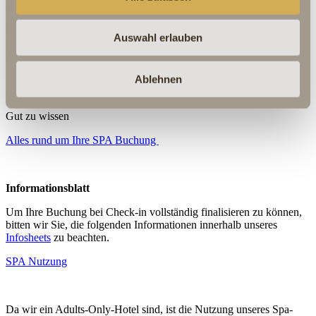
UND CHAMPAGNER
Erleben Sie einen unvergesslichen Aufenthalt mit unserer
Private
Auswahl erlauben
Spa Night von 20.30 bis 22.00 Uhr
. Inklusive einer Flasche
Champagner - ideal für romantische Zweisamkeit oder gesellige
Stunden mit Freunden.
Ablehnen
350€ / 2 Personen 50€ / jede weitere Person
Gut zu wissen
Alles rund um Ihre SPA Buchung
Informationsblatt
Um Ihre Buchung bei Check-in vollständig finalisieren zu können,
bitten wir Sie, die folgenden Informationen innerhalb unseres
Infosheets
zu beachten.
SPA Nutzung
Da wir ein Adults-Only-Hotel sind, ist die Nutzung unseres Spa-