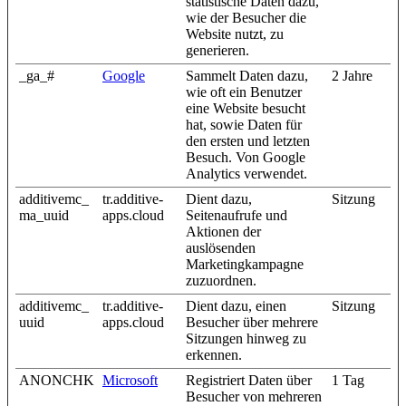
statistische Daten dazu,
wie der Besucher die
Website nutzt, zu
generieren.
_ga_#
Google
Sammelt Daten dazu,
2 Jahre
wie oft ein Benutzer
eine Website besucht
hat, sowie Daten für
den ersten und letzten
Besuch. Von Google
Analytics verwendet.
additivemc_
tr.additive-
Dient dazu,
Sitzung
ma_uuid
apps.cloud
Seitenaufrufe und
Aktionen der
auslösenden
Marketingkampagne
zuzuordnen.
additivemc_
tr.additive-
Dient dazu, einen
Sitzung
uuid
apps.cloud
Besucher über mehrere
Sitzungen hinweg zu
erkennen.
ANONCHK
Microsoft
Registriert Daten über
1 Tag
Besucher von mehreren