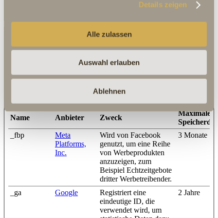
erstellt.
Details zeigen
Alle zulassen
Marketing (15)
Marketing-Cookies werden verwendet, um Besuchern auf
Auswahl erlauben
Webseiten zu folgen. Die Absicht ist, Anzeigen zu zeigen, die
relevant und ansprechend für den einzelnen Benutzer sind und
daher wertvoller für Publisher und werbetreibende Drittparteien
Ablehnen
sind.
Maximale
Name
Anbieter
Zweck
Speicherda
_fbp
Meta
Wird von Facebook
3 Monate
Platforms,
genutzt, um eine Reihe
Inc.
von Werbeprodukten
anzuzeigen, zum
Beispiel Echtzeitgebote
dritter Werbetreibender.
_ga
Google
Registriert eine
2 Jahre
eindeutige ID, die
verwendet wird, um