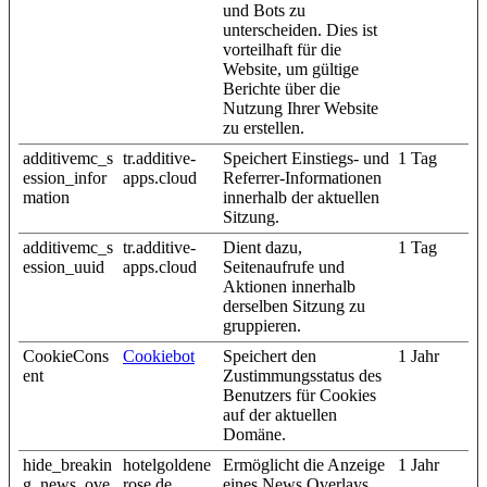
und Bots zu
unterscheiden. Dies ist
vorteilhaft für die
Website, um gültige
Berichte über die
Nutzung Ihrer Website
zu erstellen.
additivemc_s
tr.additive-
Speichert Einstiegs- und
1 Tag
ession_infor
apps.cloud
Referrer-Informationen
mation
innerhalb der aktuellen
Sitzung.
additivemc_s
tr.additive-
Dient dazu,
1 Tag
ession_uuid
apps.cloud
Seitenaufrufe und
Aktionen innerhalb
derselben Sitzung zu
gruppieren.
CookieCons
Cookiebot
Speichert den
1 Jahr
ent
Zustimmungsstatus des
Benutzers für Cookies
auf der aktuellen
Domäne.
hide_breakin
hotelgoldene
Ermöglicht die Anzeige
1 Jahr
g_news_ove
rose.de
eines News Overlays