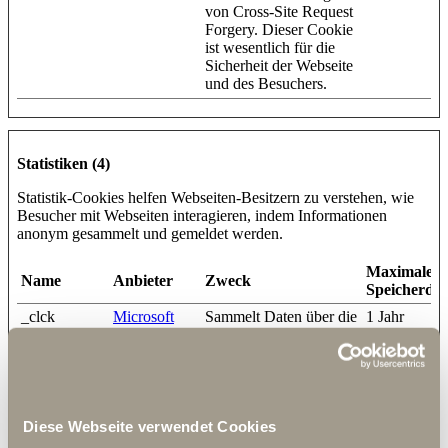
von Cross-Site Request
Forgery. Dieser Cookie
ist wesentlich für die
Sicherheit der Webseite
und des Besuchers.
Statistiken (4)
Statistik-Cookies helfen Webseiten-Besitzern zu verstehen, wie
Besucher mit Webseiten interagieren, indem Informationen
anonym gesammelt und gemeldet werden.
Maximale
Name
Anbieter
Zweck
Speicherda
_clck
Microsoft
Sammelt Daten über die
1 Jahr
Navigation und das
Verhalten des Benutzers
auf der Website -
Daraus werden
statistische Berichte und
Heatmaps für den
Diese Webseite verwendet Cookies
Website-Besitzer