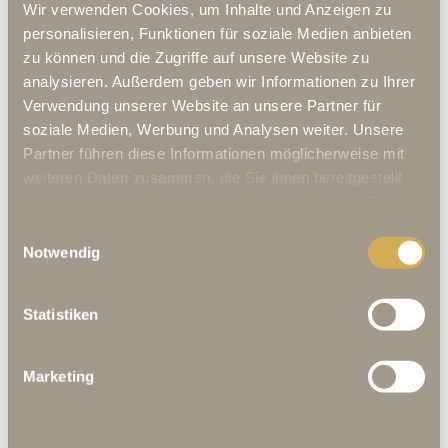
Wir verwenden Cookies, um Inhalte und Anzeigen zu
erstellt.
personalisieren, Funktionen für soziale Medien anbieten
_clsk
Microsoft
Registriert statistische
1 Tag
zu können und die Zugriffe auf unsere Website zu
Daten über das
Verhalten der Besucher
analysieren. Außerdem geben wir Informationen zu Ihrer
auf der Website. Wird
Verwendung unserer Website an unsere Partner für
vom Website-Betreiber
soziale Medien, Werbung und Analysen weiter. Unsere
für internes Analytics
verwendet.
Partner führen diese Informationen möglicherweise mit
_cltk
Microsoft
Registriert statistische
Sitzung
weiteren Daten zusammen, die Sie ihnen bereitgestellt
Daten über das
haben oder die sie im Rahmen Ihrer Nutzung der Dienste
Verhalten der Besucher
gesammelt haben.
auf der Website. Wird
Einwilligungsauswahl
vom Website-Betreiber
Notwendig
für internes Analytics
verwendet.
c.gif
Microsoft
Sammelt Daten über die
Sitzung
Statistiken
Navigation und das
Verhalten des Benutzers
auf der Website -
Marketing
Daraus werden
statistische Berichte und
Heatmaps für den
Website-Besitzer