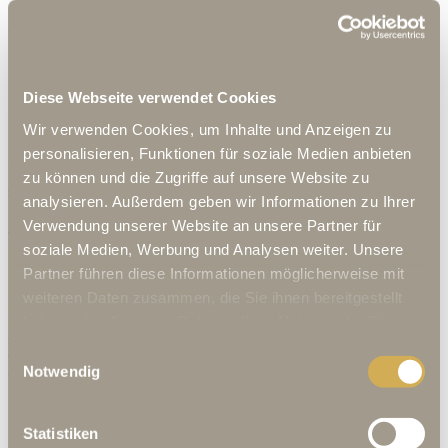
Buchen Sie ihr geschäftliches Event!
Der Rosensaal ist das Herzstück der Goldenen Rose.
Diese Webseite verwendet Cookies
Dieser ehemalige Ballsaal kann für Veranstaltungen jeglicher Art
Wir verwenden Cookies, um Inhalte und Anzeigen zu
gebucht werden. Von Teambuilding Events, über Firmenfeiern,
personalisieren, Funktionen für soziale Medien anbieten
hin zu Tagungen in einmaligem Ambiente -
melden Sie sich einfach
zu können und die Zugriffe auf unsere Website zu
direkt bei uns!
analysieren. Außerdem geben wir Informationen zu Ihrer
Verwendung unserer Website an unsere Partner für
Die aktuellen Veranstaltungen finden Sie hier!
soziale Medien, Werbung und Analysen weiter. Unsere
Partner führen diese Informationen möglicherweise mit
weiteren Daten zusammen, die Sie ihnen bereitgestellt
haben oder die sie im Rahmen Ihrer Nutzung der Dienste
IHR PRIVATES EVENT
Jetzt per E-Mail Angebot anfragen.
gesammelt haben.
IHR PRIVATES EVENT
Jetzt per E-Mail Angebot anfragen.
Einwilligungsauswahl
IHR PRIVATES EVENT
Jetzt per E-Mail Angebot anfragen.
Notwendig
Klub der 100 Rosen
Statistiken