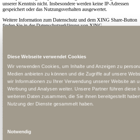
unserer Kenntnis nicht. Insbesondere werden keine IP-Adressen
gespeichert oder das Nutzungsverhalten ausgewertet.
Weitere Information zum Datenschutz und dem XING Share-Button
finden Sie in der Datenschutzerklärung von XING
unter:
https://www.xing.com/app/share?op=data_protection
.
Pinterest Plugin
Auf unserer Seite verwenden wir Social Plugins des sozialen
Diese Webseite verwendet Cookies
Netzwerkes Pinterest, das von der Pinterest Inc., 808 Brannan
Street, San Francisco, CA 94103-490, USA ("Pinterest") betrieben
Wir verwenden Cookies, um Inhalte und Anzeigen zu personal
wird.
Medien anbieten zu können und die Zugriffe auf unsere Web
Wenn Sie eine Seite aufrufen, die ein solches Plugin enthält, stellt
wir Informationen zu Ihrer Verwendung unserer Website an un
Ihr Browser eine direkte Verbindung zu den Servern von Pinterest
Werbung und Analysen weiter. Unsere Partner führen diese 
her. Das Plugin übermittelt dabei Protokolldaten an den Server von
weiteren Daten zusammen, die Sie ihnen bereitgestellt habe
Pinterest in die USA. Diese Protokolldaten enthalten
möglicherweise Ihre IP-Adresse, die Adresse der besuchten
Nutzung der Dienste gesammelt haben.
Websites, die ebenfalls Pinterest-Funktionen enthalten, Art und
Einstellungen des Browsers, Datum und Zeitpunkt der Anfrage, Ihre
Verwendungsweise von Pinterest sowie Cookies.
Einwilligungsauswahl
Weitere Informationen zu Zweck, Umfang und weiterer
Notwendig
Verarbeitung und Nutzung der Daten durch Pinterest sowie Ihre