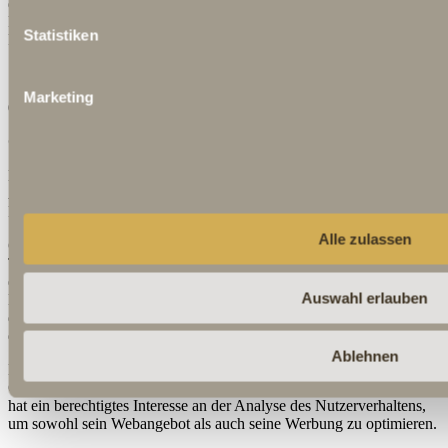
diesbezüglichen Rechte und Möglichkeiten zum Schutz Ihrer
Privatsphäre finden Sie in den Datenschutzhinweisen von
Statistiken
Pinterest:
https://about.pinterest.com/de/privacy-policy
.
Marketing
6. Analyse Tools und Werbung
Google Analytics
Diese Website nutzt Funktionen des Webanalysedienstes Google
Analytics. Anbieter ist die Google Inc., 1600 Amphitheatre
Parkway, Mountain View, CA 94043, USA.
Alle zulassen
Google Analytics verwendet so genannte "Cookies". Das sind
Textdateien, die auf Ihrem Computer gespeichert werden und die
eine Analyse der Benutzung der Website durch Sie ermöglichen.
Auswahl erlauben
Die durch den Cookie erzeugten Informationen über Ihre Benutzung
dieser Website werden in der Regel an einen Server von Google in
den USA übertragen und dort gespeichert.
Ablehnen
Die Speicherung von Google-Analytics-Cookies erfolgt auf
Grundlage von Art. 6 Abs. 1 lit. f DSGVO. Der Websitebetreiber
hat ein berechtigtes Interesse an der Analyse des Nutzerverhaltens,
um sowohl sein Webangebot als auch seine Werbung zu optimieren.