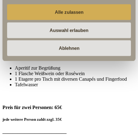
spüren, dass auf dieser Fahrt nicht nur Paris näher rückt – sondern auch sie
selbst.
Alle zulassen
Das erwartet Sie:
Auswahl erlauben
Voraussetzung ist eine Tischreservierung im Rosensaal
Pro Tisch sind 2 bis max. 4 Sitzplätze verfügbar
Ablehnen
Aperitif zur Begrüßung
1 Flasche Weißwein oder Roséwein
1 Etagere pro Tisch mit diversen Canapés und Fingerfood
Tafelwasser
Preis für zwei Personen: 65€
jede weitere Person zahlt zzgl. 35€
__________________________