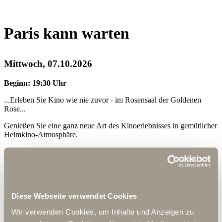
Paris kann warten
Mittwoch, 07.10.2026
Beginn: 19:30 Uhr
...Erleben Sie Kino wie nie zuvor - im Rosensaal der Goldenen
Rose...
Genießen Sie eine ganz neue Art des Kinoerlebnisses in gemütlicher
Heimkino-Atmosphäre.
Kino Suite
buchbar nur auf Anfrage und Verfügbarkeit.
Ihr privates Kino
Diese Webseite verwendet Cookies
Wir verwenden Cookies, um Inhalte und Anzeigen zu
Tauchen Sie ein in ein unvergleichliches Kinoerlebnis mit unserer