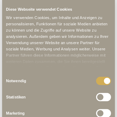
Kulinarischen Highlights
Diese Webseite verwendet Cookies
Wir verwenden Cookies, um Inhalte und Anzeigen zu
personalisieren, Funktionen für soziale Medien anbieten
zu können und die Zugriffe auf unsere Website zu
Der exklusive High Tea in der Goldenen Rose
analysieren. Außerdem geben wir Informationen zu Ihrer
Verwendung unserer Website an unsere Partner für
Jeden Samstag und Sonntag von 15:00 - 17:00 Uhr
soziale Medien, Werbung und Analysen weiter. Unsere
Partner führen diese Informationen möglicherweise mit
Jetzt mehr erfahren
Tisch reservieren
weiteren Daten zusammen, die Sie ihnen bereitgestellt
haben oder die sie im Rahmen Ihrer Nutzung der Dienste
gesammelt haben.
Degustationsmenü in der Kantine Rosine
Einwilligungsauswahl
Notwendig
Täglich von 17:30 - 19:30 Uhr
Jetzt mehr erfahren
Statistiken
Tisch reservieren
Exklusiver Chef´s Table
Marketing