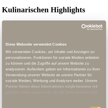
Kulinarischen Highlights
Der exklusive High Tea in der Goldenen Rose
Jeden Samstag und Sonntag von 15:00 - 17:00 Uhr
Diese Webseite verwendet Cookies
Jetzt mehr erfahren
Wir verwenden Cookies, um Inhalte und Anzeigen zu
Tisch reservieren
personalisieren, Funktionen für soziale Medien anbieten
zu können und die Zugriffe auf unsere Website zu
Degustationsmenü in der Kantine Rosine
analysieren. Außerdem geben wir Informationen zu Ihrer
Verwendung unserer Website an unsere Partner für
Täglich von 17:30 - 19:30 Uhr
soziale Medien, Werbung und Analysen weiter. Unsere
Partner führen diese Informationen möglicherweise mit
Jetzt mehr erfahren
Tisch reservieren
weiteren Daten zusammen, die Sie ihnen bereitgestellt
haben oder die sie im Rahmen Ihrer Nutzung der Dienste
gesammelt haben.
Exklusiver Chef´s Table
Einwilligungsauswahl