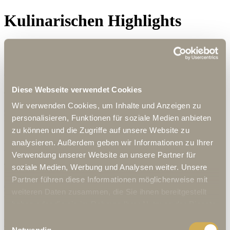
Kulinarischen Highlights
Der exklusive High Tea in der Goldenen Rose
Diese Webseite verwendet Cookies
Jeden Samstag und Sonntag von 15:00 - 17:00 Uhr
Wir verwenden Cookies, um Inhalte und Anzeigen zu
Jetzt mehr erfahren
Tisch reservieren
personalisieren, Funktionen für soziale Medien anbieten
zu können und die Zugriffe auf unsere Website zu
analysieren. Außerdem geben wir Informationen zu Ihrer
Degustationsmenü in der Kantine Rosine
Verwendung unserer Website an unsere Partner für
Täglich von 17:30 - 19:30 Uhr
soziale Medien, Werbung und Analysen weiter. Unsere
Partner führen diese Informationen möglicherweise mit
Jetzt mehr erfahren
weiteren Daten zusammen, die Sie ihnen bereitgestellt
Tisch reservieren
haben oder die sie im Rahmen Ihrer Nutzung der Dienste
gesammelt haben.
Einwilligungsauswahl
Exklusiver Chef´s Table
Notwendig