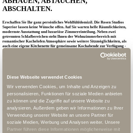
ABHAUEN, ABTAUCHEN,
ABSCHALTEN.
Erschaffen Sie Ihr ganz persönliches Wohlfühldomizil. Die Rosen Studios
Superior lassen keine Wünsche offen. Auf Sie warten helle Räumlichkeiten,
modernste Ausstattung und luxuriöse Zimmereinteilung. Neben zwei
getrennten Schlafbereichen steht Ihnen der Wohnzimmerbereich mit
romantischer Kachelofen Atmosphäre sowie weitere Sitzmöglichkeiten, als
auch eine eigene Kitchenette für gemeinsame Kochabende zur Verfügung -
Ideal für ein perfektes Wochenende mit Familie und Freunden. Lassen Sie
sich von uns verwöhnen und genießen Sie die Vorzüge eines Rosen Studio
Superior. Entspannen können Sie in Ihrem luxuriösen Badezimmer mit
Regenwaldusche und separaten WC.
Diese Webseite verwendet Cookies
Wir verwenden Cookies, um Inhalte und Anzeigen zu
Für 2 bis 4 Personen Raumgröße von 100 qm
personalisieren, Funktionen für soziale Medien anbieten
zu können und die Zugriffe auf unsere Website zu
analysieren. Außerdem geben wir Informationen zu Ihrer
Teilweise auf 2 Ebenen Kitchenette
Verwendung unserer Website an unsere Partner für
soziale Medien, Werbung und Analysen weiter. Unsere
Das erwartet Sie
Partner führen diese Informationen möglicherweise mit